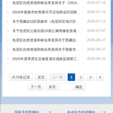
2026-07-16
色尼区自然资源和林业草原局关于《2024年度色林措国际重要湿地中央财政湿地生态保护补偿项目无标段》项目管护费用代付的公示
2026-07-15
2026年那曲市恰青赛马节活动商业区招商公告
2026-07-13
关于西藏自治区那曲市（色尼区区域片区）2026年中央财政林草有害生物防治项目比选公告
2026-07-07
关于色尼区公路沿线15座公厕维修改造项目方案编制及实施单位公开报名公告
2026-06-27
色尼区自然资源和林业草原局关于西藏自治区那曲市2026年中央财政国土绿化项目招标代理机构遴选结果公示
2026-06-27
色尼区自然资源和林业草原局关于那曲市念青唐古拉山高寒草甸生态恢复与综合治理（第二期）项目招标代理机构遴选结果公示
2026-06-25
2025年度草原生态修复项目成效监测第三方服务项目单位遴选公告
共79条记录
首页
上一页
1
2
3
4
下一页
末页
确定
国家及部委网站
各省区市政府网站